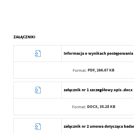
ZAŁĄCZNIKI
Informacja o wynikach postępowania
PDF,
266.67 KB
Format:
Data wytworzenia
załącznik nr 1 szczegółowy opis .docx
Wytworzył
DOCX,
35.28 KB
Format:
Data opublikowania
Opublikował
Data wytworzenia
załącznik nr 2 umowa dotycząca bada
Data ostatniej aktualizacji
Wytworzył