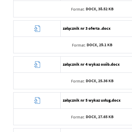
Ostatnio zaktualizował
DOCX,
38.52 KB
Format:
Data opublikowania
Opublikował
Data wytworzenia
załącznik nr 3 oferta .docx
Data ostatniej aktualizacji
Wytworzył
Ostatnio zaktualizował
DOCX,
29.1 KB
Format:
Data opublikowania
Opublikował
Data wytworzenia
załącznik nr 4 wykaz osób.docx
Data ostatniej aktualizacji
Wytworzył
Ostatnio zaktualizował
DOCX,
25.36 KB
Format:
Data opublikowania
Opublikował
Data wytworzenia
załącznik nr 5 wykaz usług.docx
Data ostatniej aktualizacji
Wytworzył
Ostatnio zaktualizował
DOCX,
27.65 KB
Format:
Data opublikowania
Opublikował
Data wytworzenia